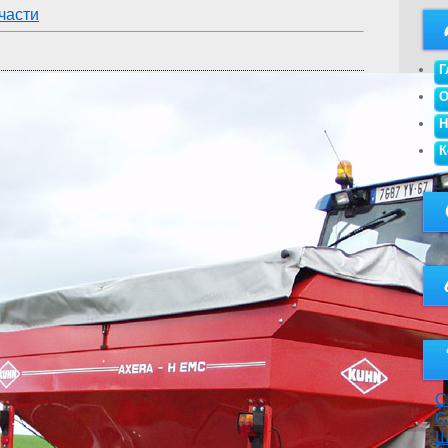
части
Г
О
Н
К
С
С
Ш