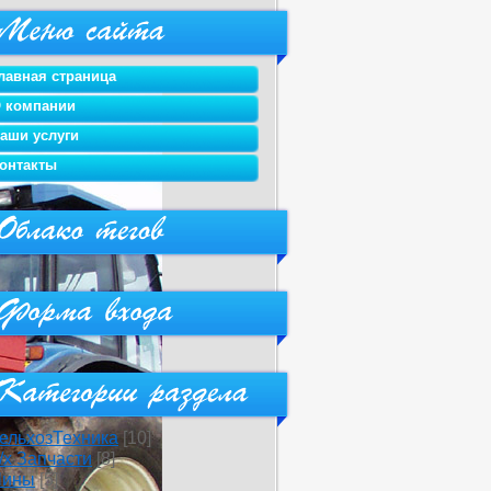
лавная страница
 компании
аши услуги
онтакты
ельхозТехника
[10]
/х Запчасти
[8]
ины
[5]