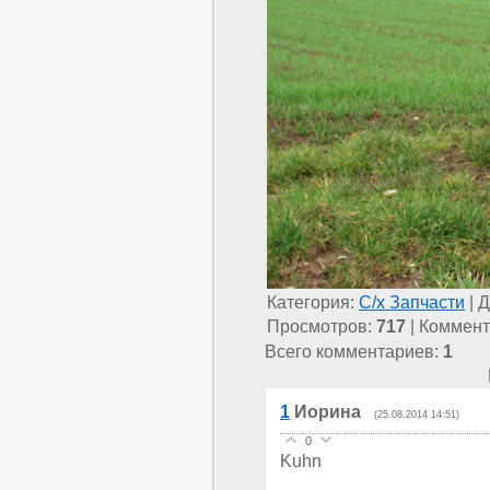
Категория
:
С/х Запчасти
|
Д
Просмотров
:
717
|
Коммент
Всего комментариев
:
1
1
Иорина
(25.08.2014 14:51)
0
Kuhn