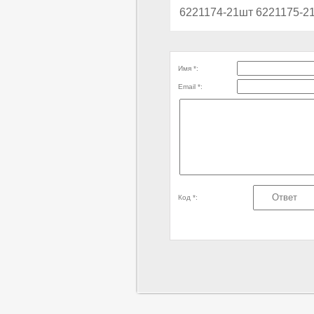
6221174-21шт 6221175-2
Имя *:
Email *:
Код *: