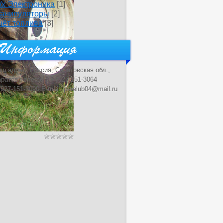
/х Электроника
[1]
анипуляторы
[2]
чёт топлива
[3]
ш адрес: Россия, Саратовская обл.,
ратов Телефон: +7927-151-3064
927-151-3090 E-mail: perelub04@mail.ru