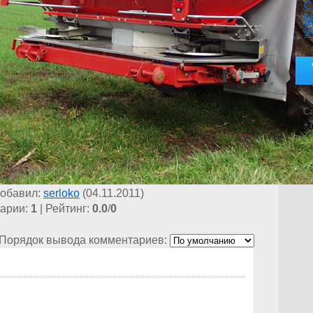
С
М
У
На
Са
+7
обавил
:
serloko
(04.11.2011)
арии
:
1
|
Рейтинг
:
0.0
/
0
Порядок вывода комментариев: